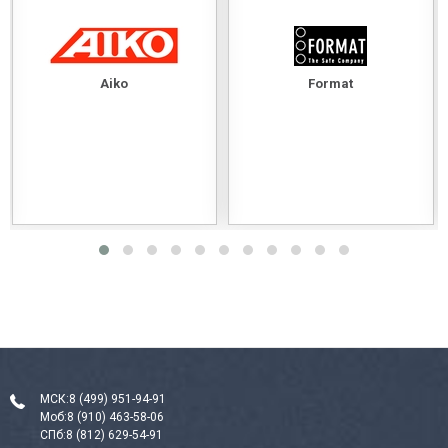
Aiko
Format
МСК:
8 (499) 951-94-91
Моб:
8 (910) 463-58-06
СПб:
8 (812) 629-54-91