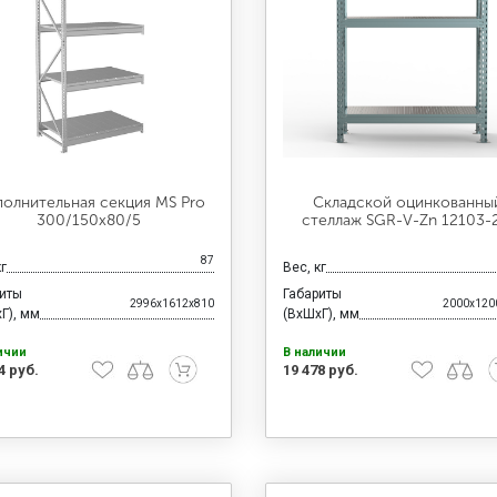
олнительная секция MS Pro
Складской оцинкованны
300/150x80/5
стеллаж SGR-V-Zn 12103-
87
кг
Вес, кг
риты
Габариты
2996x1612x810
2000x120
Г), мм
(ВхШхГ), мм
ичии
В наличии
4 руб.
19 478 руб.