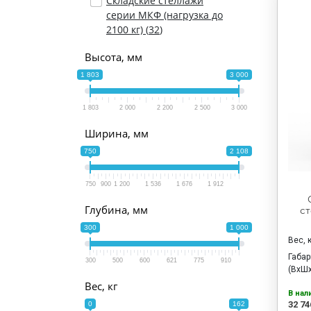
Складские стеллажи
серии МКФ (нагрузка до
2100 кг) (
32
)
Высота, мм
1 803
3 000
1 803
2 000
2 200
2 500
3 000
Ширина, мм
750
2 108
750
900
1 200
1 536
1 676
1 912
Глубина, мм
ст
300
1 000
Вес, 
Габа
300
500
600
621
775
910
(ВхШх
Вес, кг
В нал
32 74
0
162