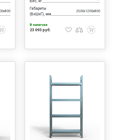
Вес, кг
Габариты
00x800
2500x1200x800
(ВхШхГ), мм
В наличии
23 093 руб.