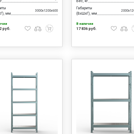
кг
Вес, кг
риты
Габариты
3000x1200x600
2000x12
Г), мм
(ВхШхГ), мм
ичии
В наличии
2 руб.
17 836 руб.