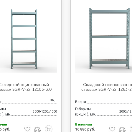
Складской оцинкованный
Складской оцинкованны
еллаж SGR-V-Zn 12105-3,0
стеллаж SGR-V-Zn 1263-2
107,1
кг
Вес, кг
риты
Габариты
3000x1200x1000
2000x12
Г), мм
(ВхШхГ), мм
ичии
В наличии
6 руб.
16 886 руб.