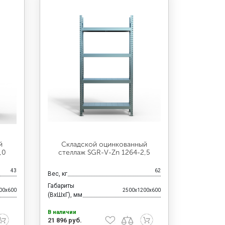
й
Складской оцинкованный
,0
стеллаж SGR-V-Zn 1264-2,5
43
62
Вес, кг
Габариты
00x600
2500x1200x600
(ВхШхГ), мм
В наличии
21 896 руб.