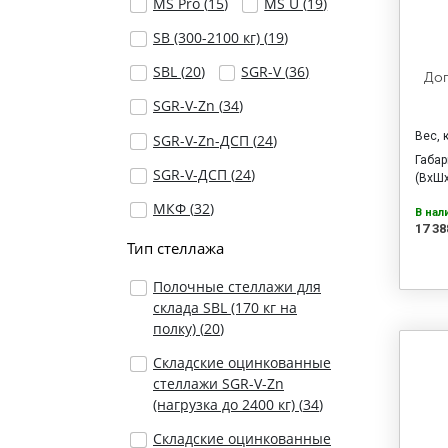
MS Pro (
15
)
MS U (
19
)
SB (300-2100 кг) (
19
)
SBL (
20
)
SGR-V (
36
)
Доп
SGR-V-Zn (
34
)
Вес, 
SGR-V-Zn-ДСП (
24
)
Габа
SGR-V-ДСП (
24
)
(ВхШх
МКФ (
32
)
В нал
17 38
Тип стеллажа
Полочные стеллажи для
склада SBL (170 кг на
полку) (
20
)
Складские оцинкованные
стеллажи SGR-V-Zn
(нагрузка до 2400 кг) (
34
)
Складские оцинкованные