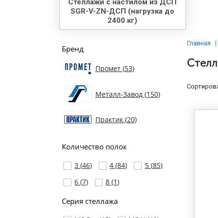
Стеллажи с настилом из ДСП
SGR-V-ZN-ДСП (нагрузка до
2400 кг)
Главная
Бренд
Стелл
Промет (
53
)
Сортирова
Металл-Завод (
150
)
Практик (
20
)
Количество полок
3 (
46
)
4 (
84
)
5 (
85
)
6 (
7
)
8 (
1
)
Серия стеллажа