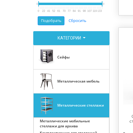
0
22
41
52
61
70
77
84
91
98
107
119
133
КАТЕГОРИИ
Сейфы
Металлическая мебель
Металлические стеллажи
Металлические мобильные
с
стеллажи для архива
Комплектующие для стеллажей