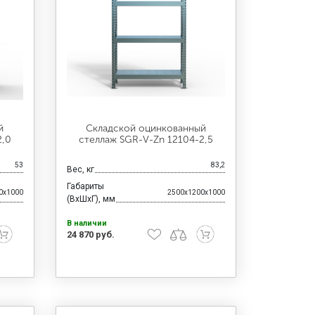
й
Складской оцинкованный
2,0
стеллаж SGR-V-Zn 12104-2,5
53
83,2
Вес, кг
Габариты
0x1000
2500x1200x1000
(ВхШхГ), мм
В наличии
24 870 руб.