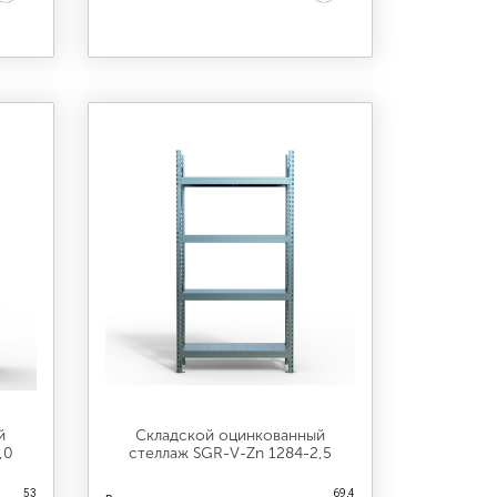
й
Складской оцинкованный
,0
стеллаж SGR-V-Zn 1284-2,5
53
69,4