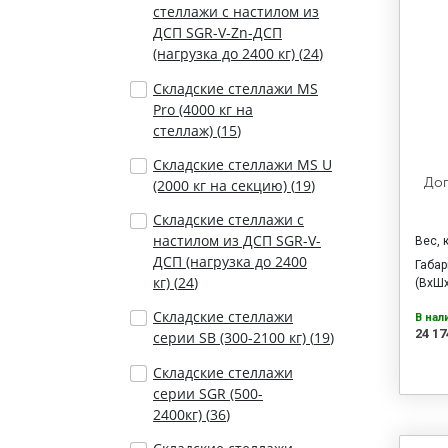
стеллажи с настилом из
ДСП SGR-V-Zn-ДСП
(нагрузка до 2400 кг) (
24
)
Складские стеллажи MS
Pro (4000 кг на
стеллаж) (
15
)
Складские стеллажи MS U
Доп
(2000 кг на секцию) (
19
)
Складские стеллажи с
настилом из ДСП SGR-V-
Вес, 
ДСП (нагрузка до 2400
Габа
кг) (
24
)
(ВхШх
Складские стеллажи
В нал
24 17
серии SB (300-2100 кг) (
19
)
Складские стеллажи
серии SGR (500-
2400кг) (
36
)