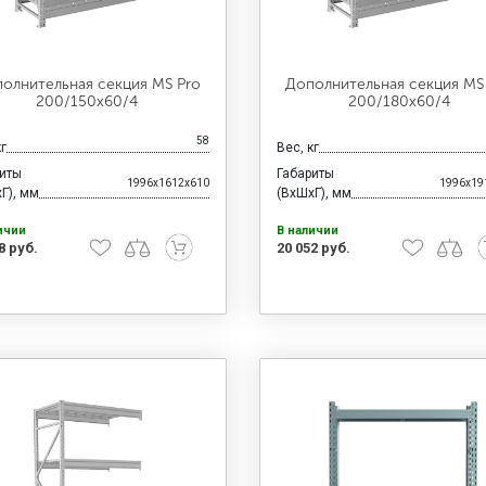
олнительная секция MS Pro
Дополнительная секция MS
200/150x60/4
200/180x60/4
58
кг
Вес, кг
риты
Габариты
1996x1612x610
1996x19
Г), мм
(ВхШхГ), мм
ичии
В наличии
8 руб.
20 052 руб.