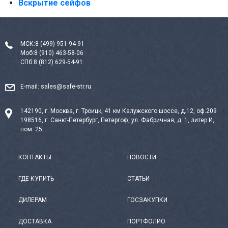
Вскрытие сейфов
МСК:
8 (499) 951-94-91
Моб:
8 (910) 463-58-06
СПб:
8 (812) 629-54-91
E-mail:
sales@safe-str.ru
142190, г. Москва, г. Троицк, 41 км Калужского шоссе, д.12, оф.209
198516, г. Санкт-Петербург, Петергоф, ул. Фабричная, д. 1, литер И,
пом. 25
КОНТАКТЫ
НОВОСТИ
ГДЕ КУПИТЬ
СТАТЬИ
ДИЛЕРАМ
ГОСЗАКУПКИ
ДОСТАВКА
ПОРТФОЛИО