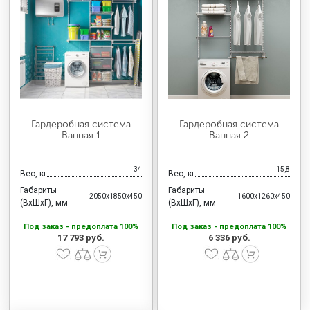
МЕДИЦИНСКАЯ МЕБЕЛЬ
СИСТЕМЫ ХРАНЕНИЯ
ОФИСНАЯ МЕБЕЛЬ
Гардеробная система
Гардеробная система
Ванная 1
Ванная 2
МЕБЕЛЬ ДЛЯ ДОМА
34
15,8
Вес, кг
Вес, кг
Габариты
Габариты
2050x1850x450
1600x1260x450
МЕБЕЛЬ ДЛЯ СТОЛОВЫХ
(ВхШхГ), мм
(ВхШхГ), мм
Под заказ - предоплата 100%
Под заказ - предоплата 100%
17 793 руб.
6 336 руб.
СТАЛЬНЫЕ ДВЕРИ