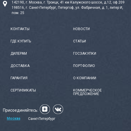
142190, г. Москва, г. Троицк, 41 км Калужского шоссе, д.12, оф.209
198516, г. Санкт-Петербург, Петергоф, ул. Фабричная, д. 1, литер И,
пом. 25
КОНТАКТЫ
НОВОСТИ
ГДЕ КУПИТЬ
СТАТЬИ
ДИЛЕРАМ
ГОСЗАКУПКИ
ДОСТАВКА
ПОРТФОЛИО
ГАРАНТИЯ
О КОМПАНИИ
СЕРТИФИКАТЫ
КОММЕРЧЕСКОЕ
ПРЕДЛОЖЕНИЕ
Присоединяйтесь:
Москва
Санкт-Петербург