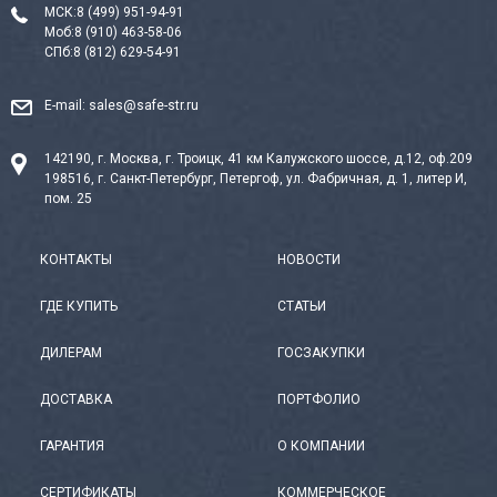
МСК:
8 (499) 951-94-91
Моб:
8 (910) 463-58-06
СПб:
8 (812) 629-54-91
E-mail:
sales@safe-str.ru
142190, г. Москва, г. Троицк, 41 км Калужского шоссе, д.12, оф.209
198516, г. Санкт-Петербург, Петергоф, ул. Фабричная, д. 1, литер И,
пом. 25
КОНТАКТЫ
НОВОСТИ
ГДЕ КУПИТЬ
СТАТЬИ
ДИЛЕРАМ
ГОСЗАКУПКИ
ДОСТАВКА
ПОРТФОЛИО
ГАРАНТИЯ
О КОМПАНИИ
СЕРТИФИКАТЫ
КОММЕРЧЕСКОЕ