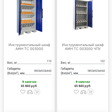
МЕДИЦИНСКАЯ МЕБЕЛЬ
СИСТЕМЫ ХРАНЕНИЯ
ОФИСНАЯ МЕБЕЛЬ
Инструментальный шкаф
Инструментальный шкаф
AMH TC 003000
AMH TC 003000 ЧПУ
МЕБЕЛЬ ДЛЯ ДОМА
110
122
Вес, кг
Вес, кг
Габариты
Габариты
1850x920x460
1850x920x460
МЕБЕЛЬ ДЛЯ СТОЛОВЫХ
(ВхШхГ), мм
(ВхШхГ), мм
В наличии
В наличии
65 840 руб.
65 840 руб.
СТАЛЬНЫЕ ДВЕРИ