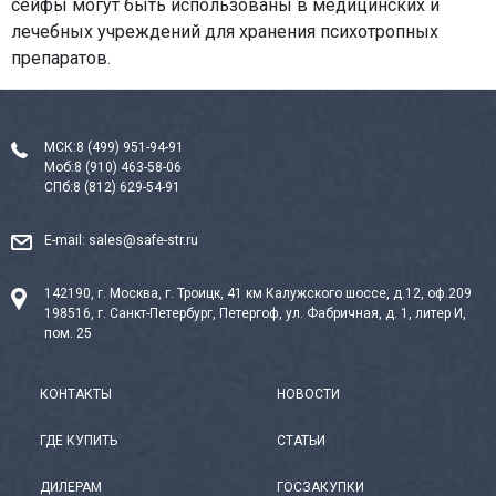
сейфы могут быть использованы в медицинских и
лечебных учреждений для хранения психотропных
препаратов.
МСК:
8 (499) 951-94-91
Моб:
8 (910) 463-58-06
СПб:
8 (812) 629-54-91
E-mail:
sales@safe-str.ru
142190, г. Москва, г. Троицк, 41 км Калужского шоссе, д.12, оф.209
198516, г. Санкт-Петербург, Петергоф, ул. Фабричная, д. 1, литер И,
пом. 25
КОНТАКТЫ
НОВОСТИ
ГДЕ КУПИТЬ
СТАТЬИ
ДИЛЕРАМ
ГОСЗАКУПКИ