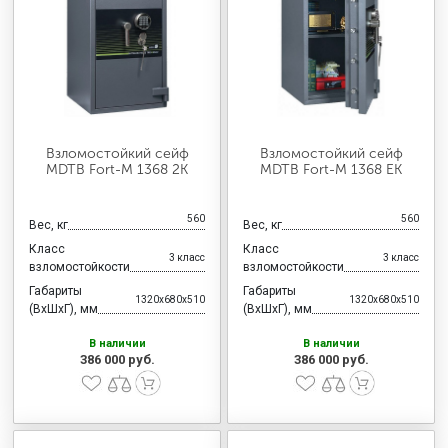
МЕДИЦИНСКАЯ МЕБЕЛЬ
СИСТЕМЫ ХРАНЕНИЯ
ОФИСНАЯ МЕБЕЛЬ
Взломостойкий сейф
Взломостойкий сейф
MDTB Fort-M 1368 2K
MDTB Fort-M 1368 EK
МЕБЕЛЬ ДЛЯ ДОМА
560
560
Вес, кг
Вес, кг
Класс
Класс
3 класс
3 класс
взломостойкости
взломостойкости
МЕБЕЛЬ ДЛЯ СТОЛОВЫХ
Габариты
Габариты
1320x680x510
1320x680x510
(ВхШхГ), мм
(ВхШхГ), мм
В наличии
В наличии
386 000 руб.
386 000 руб.
СТАЛЬНЫЕ ДВЕРИ