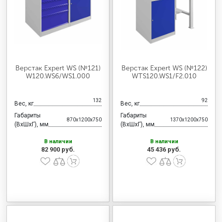
МЕДИЦИНСКАЯ МЕБЕЛЬ
СИСТЕМЫ ХРАНЕНИЯ
Верстак Expert WS (№121)
Верстак Expert WS (№122)
ОФИСНАЯ МЕБЕЛЬ
W120.WS6/WS1.000
WTS120.WS1/F2.010
132
92
Вес, кг
Вес, кг
МЕБЕЛЬ ДЛЯ ДОМА
Габариты
Габариты
870x1200x750
1370x1200x750
(ВхШхГ), мм
(ВхШхГ), мм
В наличии
В наличии
МЕБЕЛЬ ДЛЯ СТОЛОВЫХ
82 900 руб.
45 436 руб.
СТАЛЬНЫЕ ДВЕРИ