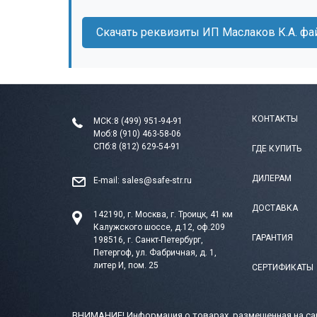
Скачать реквизиты ИП Маслаков К.А. фа
КОНТАКТЫ
МСК:
8 (499) 951-94-91
Моб:
8 (910) 463-58-06
СПб:
8 (812) 629-54-91
ГДЕ КУПИТЬ
ДИЛЕРАМ
E-mail:
sales@safe-str.ru
ДОСТАВКА
142190, г. Москва, г. Троицк, 41 км
Калужского шоссе, д.12, оф.209
ГАРАНТИЯ
198516, г. Санкт-Петербург,
Петергоф, ул. Фабричная, д. 1,
литер И, пом. 25
СЕРТИФИКАТЫ
ВНИМАНИЕ! Информация о товарах, размещенная на сай