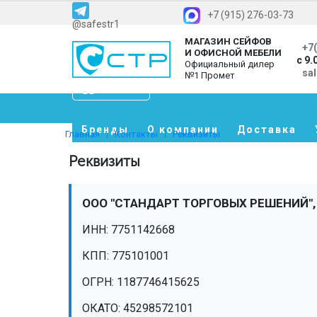
+7 (915) 276-03-73
@safestr1
МАГАЗИН СЕЙФОВ
+7(
И ОФИСНОЙ МЕБЕЛИ
с 9.
Официальный дилер
sa
№1 Промет
Каталог
Бренды
О компании
Доставка
Главная
Контакты
Реквизиты
Реквизиты
ООО "СТАНДАРТ ТОРГОВЫХ РЕШЕНИЙ", (
ИНН: 7751142668
КПП: 775101001
ОГРН: 1187746415625
ОКАТО: 45298572101