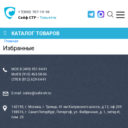
+7(800) 707-19-94
Cейф СТР -
Тольятти
КАТАЛОГ ТОВАРОВ
Главная
Избранные
СЕЙФЫ
МЕТАЛЛИЧЕСКАЯ МЕБЕЛЬ
МСК:
8 (499) 951-94-91
Моб:
8 (910) 463-58-06
СПб:
8 (812) 629-54-91
МЕТАЛЛИЧЕСКИЕ СТЕЛЛАЖИ
E-mail:
sales@safe-str.ru
142190, г. Москва, г. Троицк, 41 км Калужского шоссе, д.12, оф.209
ПРОИЗВОДСТВЕННАЯ МЕБЕЛЬ
198516, г. Санкт-Петербург, Петергоф, ул. Фабричная, д. 1, литер И,
пом. 25