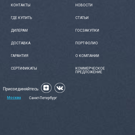
МЕДИЦИНСКАЯ МЕБЕЛЬ
КОНТАКТЫ
НОВОСТИ
ГДЕ КУПИТЬ
СТАТЬИ
СИСТЕМЫ ХРАНЕНИЯ
ДИЛЕРАМ
ГОСЗАКУПКИ
ДОСТАВКА
ПОРТФОЛИО
ОФИСНАЯ МЕБЕЛЬ
ГАРАНТИЯ
О КОМПАНИИ
МЕБЕЛЬ ДЛЯ ДОМА
СЕРТИФИКАТЫ
КОММЕРЧЕСКОЕ
ПРЕДЛОЖЕНИЕ
МЕБЕЛЬ ДЛЯ СТОЛОВЫХ
Присоединяйтесь:
Москва
Санкт-Петербург
СТАЛЬНЫЕ ДВЕРИ