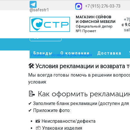
+7 (915) 276-03-73
@safestr1
МАГАЗИН СЕЙФОВ
+7(
И ОФИСНОЙ МЕБЕЛИ
с 9.
Официальный дилер
sa
№1 Промет
Каталог
Бренды
О компании
Доставка
Главная
Возврат и рекламация
🛠 Условия рекламации и возврата 
Мы всегда готовы помочь в решении вопрос
условия:
📝 Как оформить рекламаци
✔ Заполните бланк рекламации (доступен для
✔ Приложите фото:
📸 Неисправности/дефекта
📦 Упаковки изделия