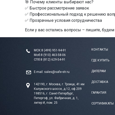
🎯 Почему клиенты выбирают нас?
✅ Быстрое рассмотрение заявок
✅ Профессиональный подход к решению воп
✅ Прозрачные условия сотрудничества
Если у вас остались вопросы – пишите, будем
КОНТАКТЫ
МСК:
8 (499) 951-94-91
Моб:
8 (910) 463-58-06
СПб:
8 (812) 629-54-91
ГДЕ КУПИТЬ
ДИЛЕРАМ
E-mail:
sales@safe-str.ru
ДОСТАВКА
142190, г. Москва, г. Троицк, 41 км
Калужского шоссе, д.12, оф.209
ГАРАНТИЯ
198516, г. Санкт-Петербург,
Петергоф, ул. Фабричная, д. 1,
литер И, пом. 25
СЕРТИФИКАТЫ