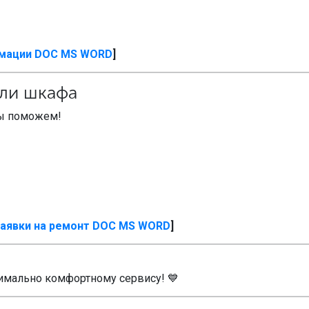
амации DOC MS WORD
]
или шкафа
Мы поможем!
заявки на ремонт DOC MS WORD
]
имально комфортному сервису! 💙