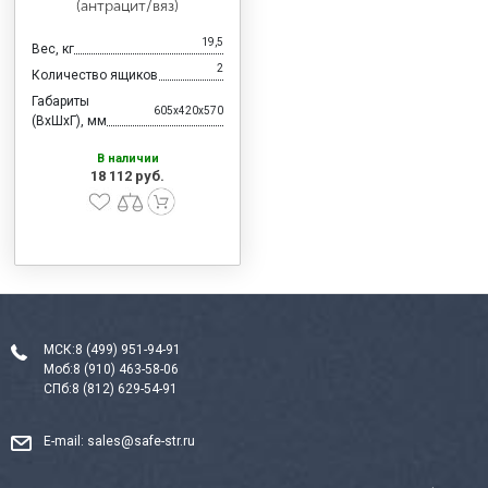
(антрацит/вяз)
19,5
Вес, кг
2
Количество ящиков
Габариты
605x420x570
(ВхШхГ), мм
В наличии
18 112 руб.
МСК:
8 (499) 951-94-91
Моб:
8 (910) 463-58-06
СПб:
8 (812) 629-54-91
E-mail:
sales@safe-str.ru