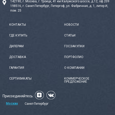
142190, г. Москва, г. Троицк, 41 км Калужского шоссе, д.12, оф.209
198516, г. Санкт-Петербург, Петергоф, ул. Фабричная, д. 1, литер И,
пом. 25
КОНТАКТЫ
НОВОСТИ
ГДЕ КУПИТЬ
СТАТЬИ
ДИЛЕРАМ
ГОСЗАКУПКИ
ДОСТАВКА
ПОРТФОЛИО
ГАРАНТИЯ
О КОМПАНИИ
СЕРТИФИКАТЫ
КОММЕРЧЕСКОЕ
ПРЕДЛОЖЕНИЕ
Присоединяйтесь:
Москва
Санкт-Петербург