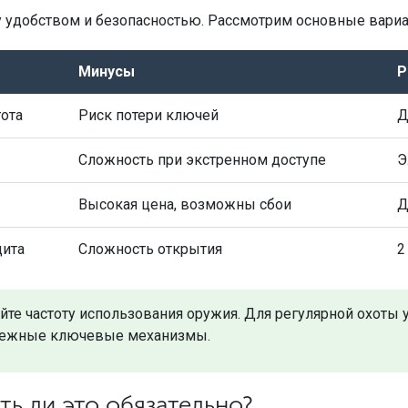
 удобством и безопасностью. Рассмотрим основные вариа
Минусы
Р
ота
Риск потери ключей
Д
Сложность при экстренном доступе
Э
Высокая цена, возможны сбои
Д
щита
Сложность открытия
2
айте частоту использования оружия. Для регулярной охот
адежные ключевые механизмы.
ть ли это обязательно?