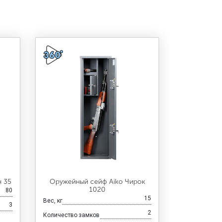
н 35
Оружейный сейф Aiko Чирок
1020
80
15
Вес, кг
3
2
Количество замков