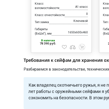
Класс
Кла
A1 класс
взломостойкости
взл
0
Класс огнестойкости
Кла
Ключевой
Тип замка
Тип
Габариты
Габ
1650x600x460
(ВхШхГ), мм
(ВхШ
В наличии
78 390 руб.
Требования к сейфам для хранения о
Разбираемся в законодательстве, технически
Как владелец охотничьего ружья, я не 
лет работы с оружейными сейфами я уб
сэкономить на безопасности. В этом р