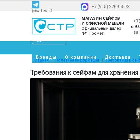
+7 (915) 276-03-73
@safestr1
МАГАЗИН СЕЙФОВ
+7(
И ОФИСНОЙ МЕБЕЛИ
с 9.
Официальный дилер
sa
№1 Промет
Каталог
Бренды
О компании
Доставка
Главная
Полезная информация
Требования к сей
Требования к сейфам для хранения