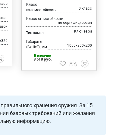
ласс
Класс
0 класс
взломостойкости
ован
Класс огнестойкости
не сертифицирован
евой
Ключевой
Тип замка
x320
Габариты
1000x300x200
(ВхШхГ), мм
В наличии
8 618 руб.
 правильного хранения оружия. За 15
ания базовых требований или желания
уальную информацию.