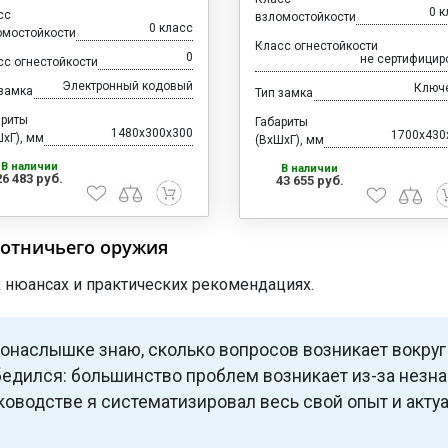
0 к
сс
взломостойкости
0 класс
омостойкости
Класс огнестойкости
0
не сертифицир
сс огнестойкости
Электронный кодовый
Ключ
 замка
Тип замка
ариты
Габариты
1480x300x300
1700x430
хГ), мм
(ВхШхГ), мм
В наличии
В наличии
26 483 руб.
43 655 руб.
хотничьего оружия
х нюансах и практических рекомендациях.
понаслышке знаю, сколько вопросов возникает вокруг
едился: большинство проблем возникает из-за незн
уководстве я систематизировал весь свой опыт и акт